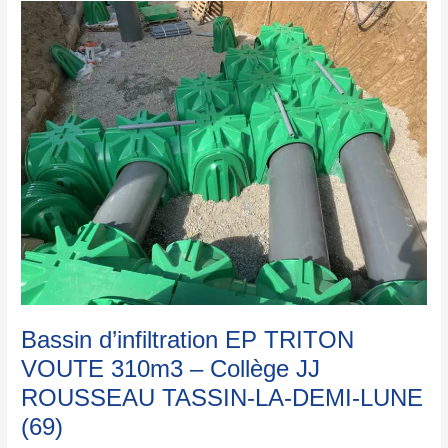
Bassin
d’infiltration
EP
TRITON
VOUTE
310m3
–
Collège
JJ
ROUSSEAU
TASSIN-
LA-
DEMI-
LUNE
(69)
Bassin d’infiltration EP TRITON
VOUTE 310m3 – Collège JJ
ROUSSEAU TASSIN-LA-DEMI-LUNE
(69)