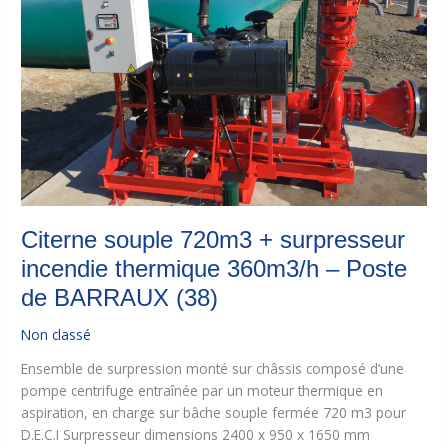
incendie
thermique
360m3/h
–
Poste
de
BARRAUX
(38)
Citerne souple 720m3 + surpresseur
incendie thermique 360m3/h – Poste
de BARRAUX (38)
Non classé
Ensemble de surpression monté sur châssis composé d’une
pompe centrifuge entraînée par un moteur thermique en
aspiration, en charge sur bâche souple fermée 720 m3 pour
D.E.C.I Surpresseur dimensions 2400 x 950 x 1650 mm