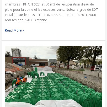
chambres TRITON S22, et 50 m3 de récupération d’eau de
pluie pour la voirie et les espaces verts. Notez la grue de 80T
installée sur le bassin TRITON S22. Septembre 2020Travaux
réalisés par : SADE Antenne
Read More »
Bassin
de
rétention/infiltration
EP
TRITON
VOUTE
306m3
–
RIVE
DE
GIER
(42)