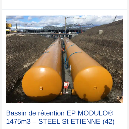
Bassin
de
rétention
EP
MODULO®
1475m3
–
STEEL
St
ETIENNE
(42)
Bassin de rétention EP MODULO®
1475m3 – STEEL St ETIENNE (42)