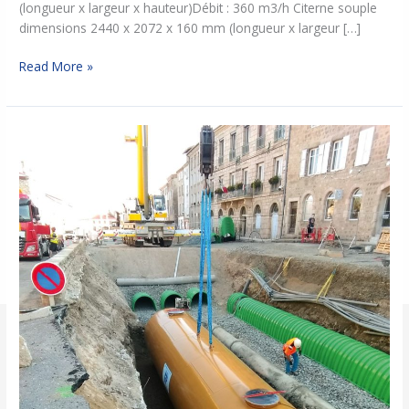
(longueur x largeur x hauteur)Débit : 360 m3/h Citerne souple
dimensions 2440 x 2072 x 160 mm (longueur x largeur […]
Read More »
Bassin
de
rétention/infiltration
EP
cuve
de
récupération
EP
–
Centre
Bourg
ST
BONNET
LE