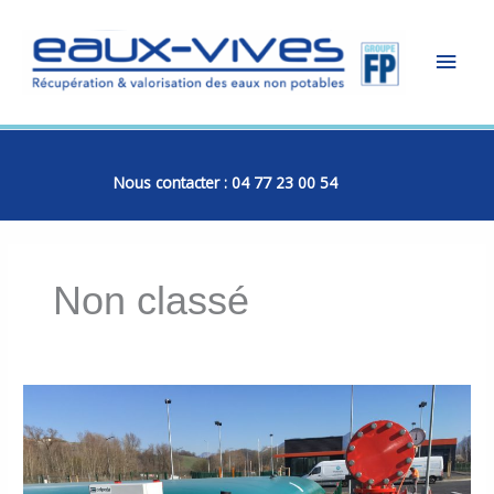
Aller
Men
au
contenu
princ
Nous contacter : 04 77 23 00 54
Non classé
Citerne
souple
720m3
+
surpresseur