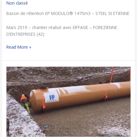
Non classé
Bassin de rétention EP MODULO® 1475m3 – STEEL St ETIENNE
Mars 2019 – chantier réalisé avec EIFFAGE – FOREZIENNE
D’ENTREPRISES (42)
Read More »
Bassin
de
rétention
EP
MODULO®
540m3
–
MHM
AIX-
LES-
BAINS