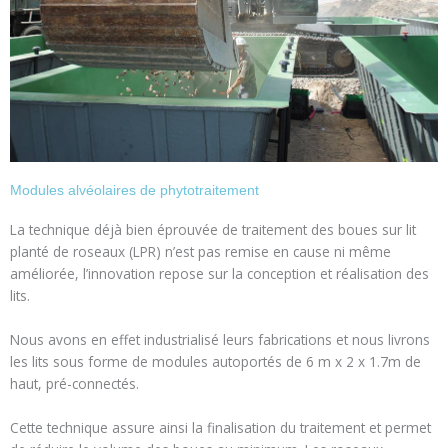
Modules alvéolaires de phytotraitement
Modules alvéolaires
de phytotraitement
La technique déjà bien éprouvée de traitement des boues sur lit
planté de roseaux (LPR) n’est pas remise en cause ni même
améliorée, l’innovation repose sur la conception et réalisation des
Afin de réduire les coûts d’exploitation
lits.
des stations d’épuration GROUPE FP a
développé une nouvelle génération de
lit de traitement des boues de station
Nous avons en effet industrialisé leurs fabrications et nous livrons
sur roseaux.
les lits sous forme de modules autoportés de 6 m x 2 x 1.7m de
haut, pré-connectés.
Cette technique assure ainsi la finalisation du traitement et permet