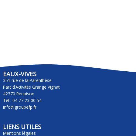
uns aux autres
Ils peuvent également s’installer en espalier le
long d’une colline ce qui limite les terrassements.
Associés à nos Step ils en réduisent les coûts de
fonctionnement
EAUX-VIVES
351 rue de la Parenthèse
Parc d’Activités Grange Vignat
42370 Renaison
Tél : 04 77 23 00 54
info@groupefp.fr
LIENS UTILES
Mentions légales